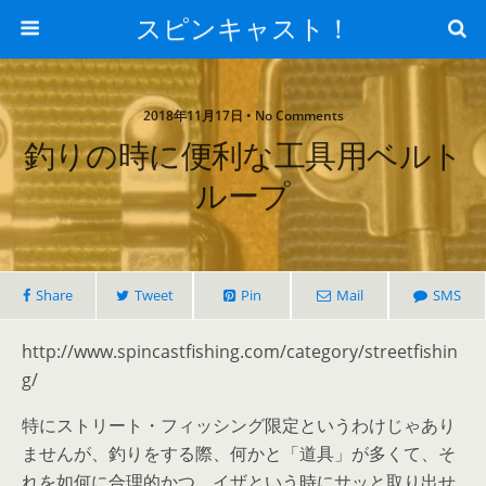
スピンキャスト！
2018年11月17日 • No Comments
釣りの時に便利な工具用ベルト
ループ
Share
Tweet
Pin
Mail
SMS
http://www.spincastfishing.com/category/streetfishin
g/
特にストリート・フィッシング限定というわけじゃあり
ませんが、釣りをする際、何かと「道具」が多くて、そ
れを如何に合理的かつ、イザという時にサッと取り出せ