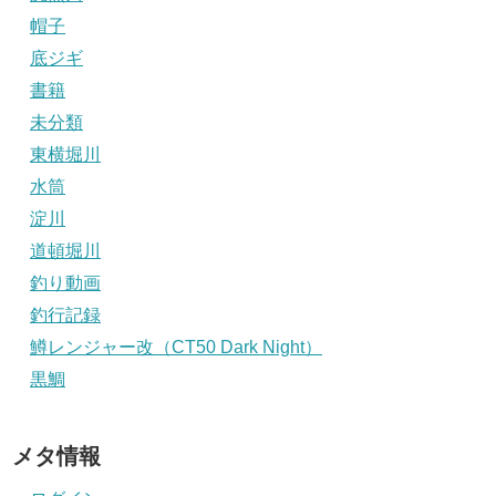
帽子
底ジギ
書籍
未分類
東横堀川
水筒
淀川
道頓堀川
釣り動画
釣行記録
鱒レンジャー改（CT50 Dark Night）
黒鯛
メタ情報