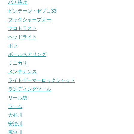
バチ抜け
ビンテージ・ゼブコ33
フックシャープナー
プロトラスト
ヘッドライト
ボラ
ボールベアリング
ミニカリ
メンテナンス
ライトゲーマーロックシャッド
ランディングツール
リール袋
ワーム
大和川
安治川
尻無川