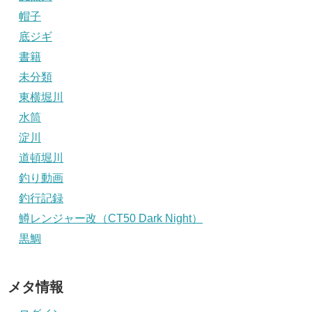
帽子
底ジギ
書籍
未分類
東横堀川
水筒
淀川
道頓堀川
釣り動画
釣行記録
鱒レンジャー改（CT50 Dark Night）
黒鯛
メタ情報