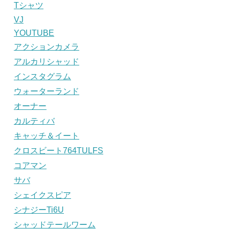
Tシャツ
VJ
YOUTUBE
アクションカメラ
アルカリシャッド
インスタグラム
ウォーターランド
オーナー
カルティバ
キャッチ＆イート
クロスビート764TULFS
コアマン
サバ
シェイクスピア
シナジーTi6U
シャッドテールワーム