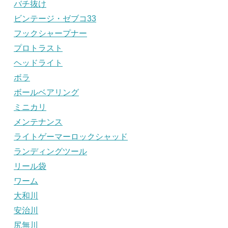
バチ抜け
ビンテージ・ゼブコ33
フックシャープナー
プロトラスト
ヘッドライト
ボラ
ボールベアリング
ミニカリ
メンテナンス
ライトゲーマーロックシャッド
ランディングツール
リール袋
ワーム
大和川
安治川
尻無川