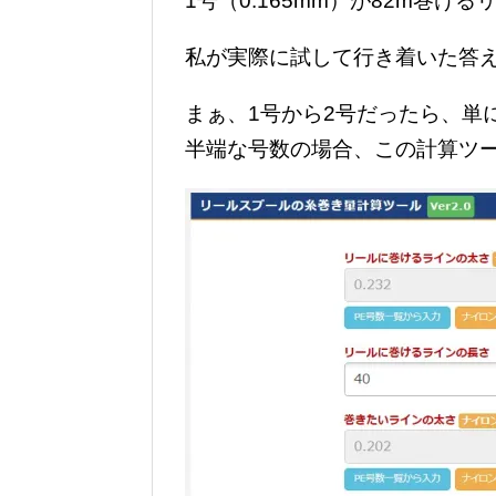
1号（0.165mm）が82m巻ける
私が実際に試して行き着いた答
まぁ、1号から2号だったら、単
半端な号数の場合、この計算ツ