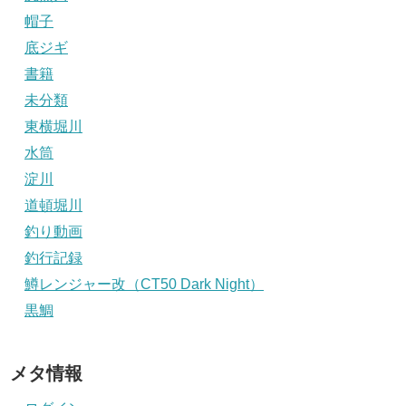
帽子
底ジギ
書籍
未分類
東横堀川
水筒
淀川
道頓堀川
釣り動画
釣行記録
鱒レンジャー改（CT50 Dark Night）
黒鯛
メタ情報