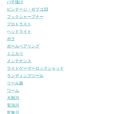
バチ抜け
ビンテージ・ゼブコ33
フックシャープナー
プロトラスト
ヘッドライト
ボラ
ボールベアリング
ミニカリ
メンテナンス
ライトゲーマーロックシャッド
ランディングツール
リール袋
ワーム
大和川
安治川
尻無川