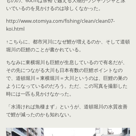
ものの、60cmは余裕で越える大物がウジャウジャと泳
いでいるのを見かけるのは珍しくなかった。
http://www.otomiya.com/fishing/clean/clean07-
koi.html
↑こちらに、都市河川になぜ鯉が増えるのか、そして道頓
堀川の巨鯉のことが書かれている。
ちなみに東横堀川も巨鯉が生息しているので有名だが、
その先につながる大川も日本有数の巨鯉ポイントなの
で、道頓堀川＝東横堀川＝大川というのは、巨鯉の巣の
ようになっているのだろう。ただ、この写真を撮影した
時には一匹も見かけなかった。
「水清ければ魚棲まず」というが、道頓堀川の水質改善
で鯉が減ったのかも知れない。